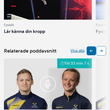
Fysiskt
Fysiskt
Lär känna din kropp
Fysisk
Relaterade poddavsnitt
Visa alla
Tid
33 min 7 s