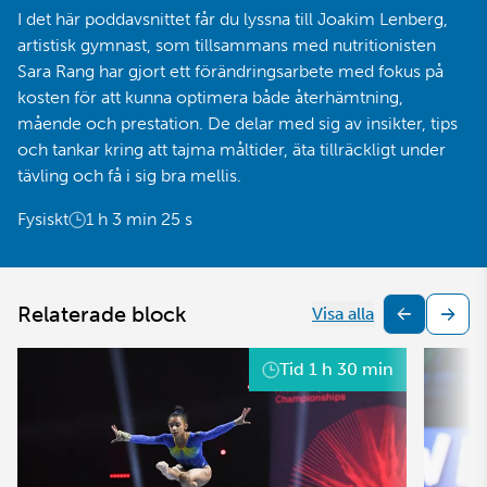
I det här poddavsnittet får du lyssna till Joakim Lenberg,
artistisk gymnast, som tillsammans med nutritionisten
Sara Rang har gjort ett förändringsarbete med fokus på
kosten för att kunna optimera både återhämtning,
mående och prestation. De delar med sig av insikter, tips
och tankar kring att tajma måltider, äta tillräckligt under
tävling och få i sig bra mellis.
Fysiskt
1 h 3 min 25 s
Relaterade block
Visa alla
Tid
1 h 30 min