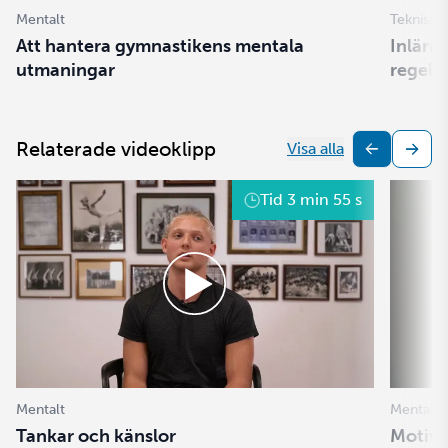
Mentalt
Tekniskt
Att hantera gymnastikens mentala
Inlärn
utmaningar
regel
Relaterade videoklipp
Visa alla
Tid
3 min 55 s
Mentalt
Mentalt
Tankar och känslor
Motive