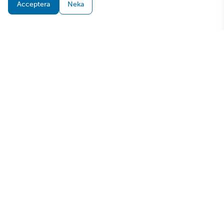
Acceptera
Neka
Följ oss
@svenskgymnastik
@svenskgymnastik
@gympabubblan
@gymnastikforbundet
Frågor om projektet och webbplatsen
Om PEAK
peak@gymnastik.se