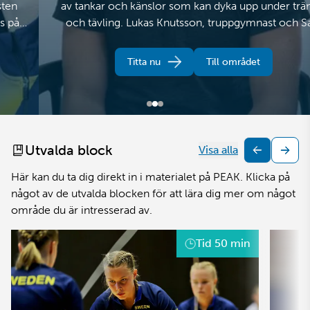
av tankar och känslor som kan dyka upp under träning
och tävling. Lukas Knutsson, truppgymnast och Sara
Nässel, hopprep, delar med sig av sina tankar och tips på
hur de tolkar, hanterar och använder tankar och känslor i
Titta nu
Till området
gymnastiken.
Utvalda block
Visa alla
Här kan du ta dig direkt in i materialet på PEAK. Klicka på
något av de utvalda blocken för att lära dig mer om något
område du är intresserad av.
Tid
50 min