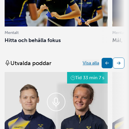
Mentalt
Mentalt
Hitta och behålla fokus
Mål, s
Utvalda poddar
Visa alla
Tid
33 min 7 s