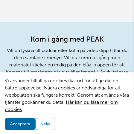
Kom i gång med PEAK
Vill du lyssna till poddar eller kolla på videoklipp hittar du
dem samlade i menyn. Vill du komma i gång med
materialet klickar du in dig på den blåa knappen för att
komma till områdena där du väljer innehåll. Är du tränare
eller ledare i gymnastik och vill använda PEAK med dina
Vi använder tillfälliga cookies (kakor) för att ge dig en
aktiva klickar du på den gröna knappen för att komma till
bättre upplevelse. Några cookies är nödvändiga för att
stödmaterialet.
webbplatsen ska fungera korrekt. Genom att använda våra
tjänster godkänner du detta.
Här kan du läsa mer om
cookies
Till PEAK materialet
Till stödmaterialet
Acceptera
Neka