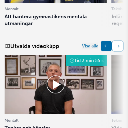
Mentalt
Tekniskt
Att hantera gymnastikens mentala
Inlärn
utmaningar
regel
Utvalda videoklipp
Visa alla
Tid
3 min 55 s
Mentalt
Tekniskt